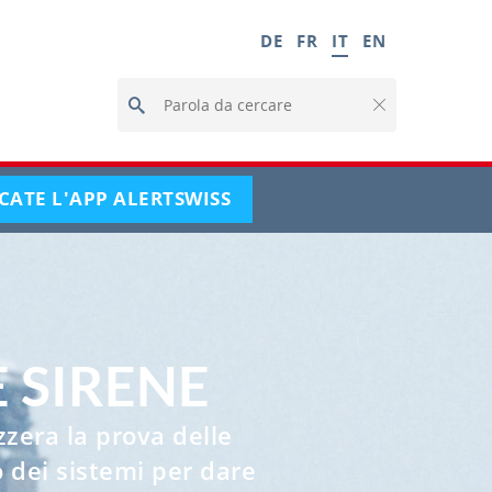
selected
DE
FR
IT
EN
Parola
Parola
Parola
Clear
da
da
cercare
da
cercare
cercare
CURRENT
CATE L'APP ALERTSWISS
PAGE
 SIRENE
zzera la prova delle
o dei sistemi per dare