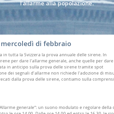
l’allarme alla popolazione.
 mercoledì di febbraio
 in tutta la Svizzera la prova annuale delle sirene. In
irene per dare l'allarme generale, anche quelle per dare
ta in anticipo sulla prova delle sirene tramite spot
one dei segnali d'allarme non richiede l'adozione di misu
ecati dalla prova delle sirene, contiamo sulla comprens
 „Allarme generale“: un suono modulato e regolare della
ro le ore 14.00. Dalle ore 14.00 ed entro le 16.30, le si