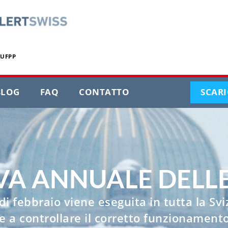
 UFPP
T
CURRENT
CURRENT
CURRENT
BLOG
FAQ
CONTATTO
SCARI
PAGE
PAGE
PAGE
VA ANNUALE DELLE
di febbraio viene eseguita in tutta la Svi
e a controllare il corretto funzionament