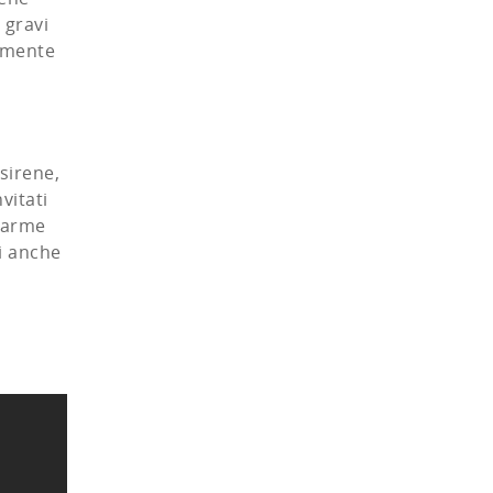
 gravi
vamente
sirene,
vitati
llarme
i anche