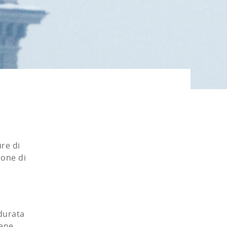
re di
ione di
 durata
rene