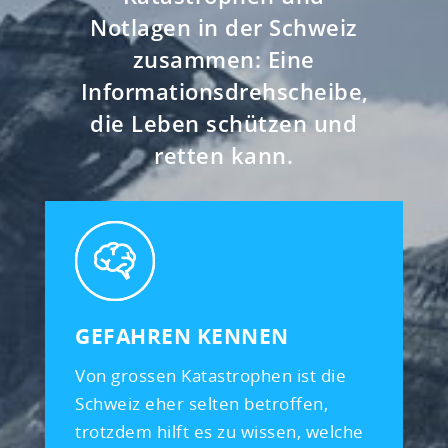
Notlagen in der Schweiz
zusammen: Eine
Informationsdrehscheibe,
die Leben schützen und
retten kann.
GEFAHREN KENNEN
Von grossen Katastrophen ist die
Schweiz eher selten betroffen,
trotzdem hilft es zu wissen, welche