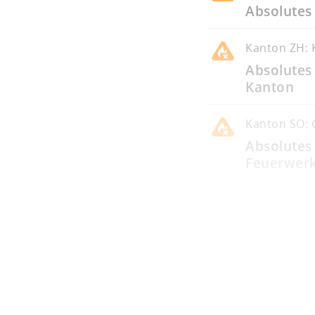
Absolutes
Kanton
ZH: 
Absolutes
Kanton
Kanton
SO: 
Absolutes
Feuerwerk
Kanton
SH: 
Waldbrand
Kantonsge
Kanton
GE: 
Interdictio