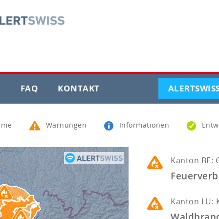
CURRENT
CURRENT
CURRENT
G
FAQ
KONTAKT
ALERTSWIS
PAGE
PAGE
PAGE
rme
Warnungen
Informationen
Entw
Kanton
BE: 
Feuerverb
Kanton
LU: 
Waldbrand