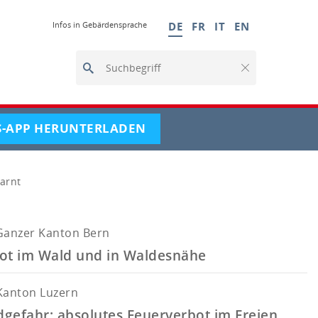
selected
Infos in Gebärdensprache
DE
FR
IT
EN
Suchbegriff
Suchbegriff
Suchbegriff
Clear
CURRENT
S-APP HERUNTERLADEN
PAGE
arnt
Ganzer Kanton Bern
ot im Wald und in Waldesnähe
Kanton Luzern
gefahr: absolutes Feuerverbot im Freien