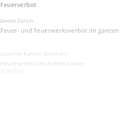
 Feuerverbot
Kanton Zürich
 Feuer- und Feuerwerksverbot im ganzen
Gesamter Kanton Solothurn
 Feuerverbot im Freien sowie
sverbot
Ganzes Kantonsgebiet Schaffhausen
gefahr: Feuerverbot im ganzen
biet
Genève
n d'allumer des feux en plein air, d’utiliser